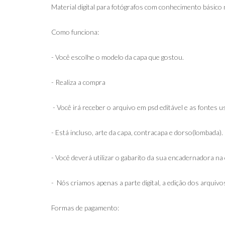
Material digital para fotógrafos com conhecimento básic
Como funciona:
- Você escolhe o modelo da capa que gostou.
- Realiza a compra
- Você irá receber o arquivo em psd editável e as fontes u
- Está incluso, arte da capa, contracapa e dorso(lombada).
- Você deverá utilizar o gabarito da sua encadernadora na
- Nós criamos apenas a parte digital, a edição dos arqu
Formas de pagamento: