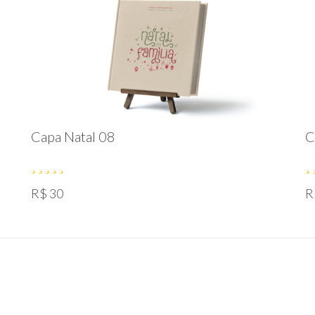
Capa Natal 08
C
R$ 30
R