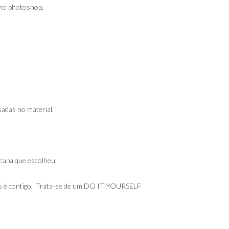
o no photoshop.
sadas no material.
 capa que escolheu.
ivos é contigo. Trata-se de um DO IT YOURSELF