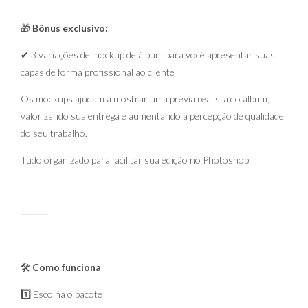
🎁
Bônus exclusivo:
✔ 3 variações de mockup de álbum para você apresentar suas
capas de forma profissional ao cliente
Os mockups ajudam a mostrar uma prévia realista do álbum,
valorizando sua entrega e aumentando a percepção de qualidade
do seu trabalho.
Tudo organizado para facilitar sua edição no Photoshop.
⸻
🛠️
Como funciona
1️⃣ Escolha o pacote