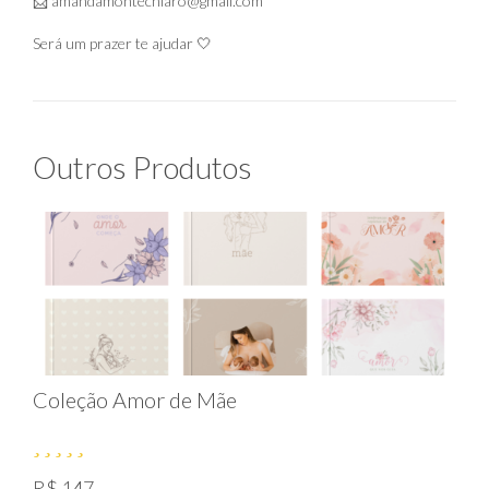
📩
amandamontechiaro@gmail.com
Será um prazer te ajudar 🤍
Outros Produtos
Coleção Amor de Mãe
R$ 147