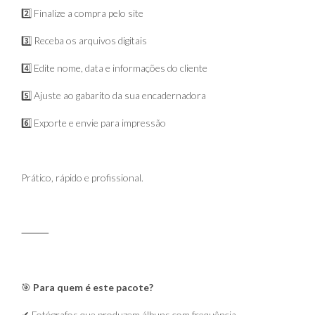
2️⃣ Finalize a compra pelo site
3️⃣ Receba os arquivos digitais
4️⃣ Edite nome, data e informações do cliente
5️⃣ Ajuste ao gabarito da sua encadernadora
6️⃣ Exporte e envie para impressão
Prático, rápido e profissional.
⸻
🎯
Para quem é este pacote?
✔ Fotógrafos que produzem álbuns com frequência