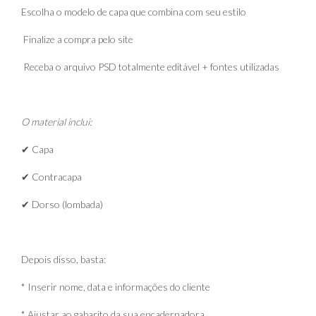
Escolha o modelo de capa que combina com seu estilo
Finalize a compra pelo site
Receba o arquivo PSD totalmente editável + fontes utilizadas
O material inclui:
✔ Capa
✔ Contracapa
✔ Dorso (lombada)
Depois disso, basta:
* Inserir nome, data e informações do cliente
* Ajustar ao gabarito da sua encadernadora